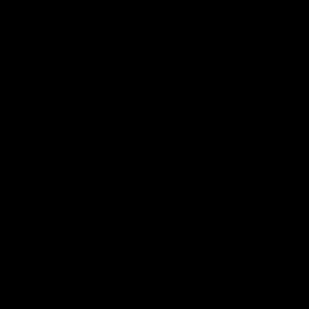
Uncategorized
o bonus
Exploring th