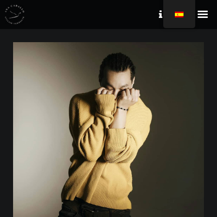
Contacto
LOBBY
VERMOUTH
RECONOCIMIENTOS
COCTELERÍA HEDO
SHOP H
Instagram
Ana Caballo Vermouth 2021