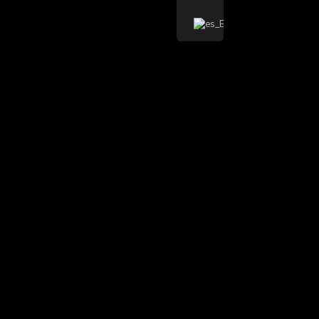
Uncategorized
O portal Melap.pt — O
Melhor Recurso Luso de